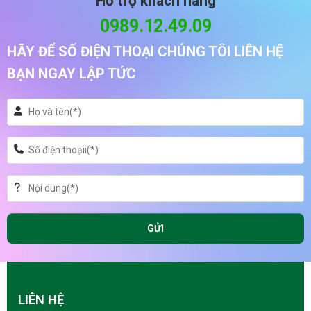
Hỗ trợ khách hàng
0989.12.49.09
HÃY ĐỂ SỐ ĐIỆN THOẠI CHÚNG TÔI LIÊN HỆ
BẠN NGAY LẬP TỨC
LIÊN HỆ