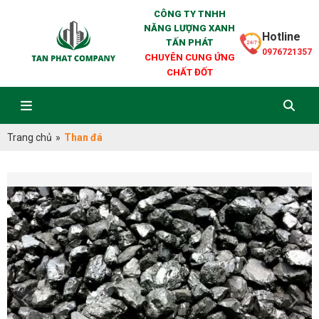
CÔNG TY TNHH
NĂNG LƯỢNG XANH
Hotline
TẤN PHÁT
0976721357
CHUYÊN CUNG ỨNG
CHẤT ĐỐT
Trang chủ
»
Than đá