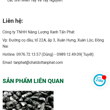
các tỉnh Miền Tây và Tây Nguyên.
Liên hệ:
Công ty TNHH Năng Lượng Xanh Tấn Phát
Vp: Đường cọ dầu, tổ 22A, ấp 3, Xuân Hưng, Xuân Lộc, Đồng
Nai
Hotline: 0976.72.13.57 (Dũng) - 0989.12.49.09( Tuyết)
Email: tanphat@chatdottanphat.com
SẢN PHẨM LIÊN QUAN