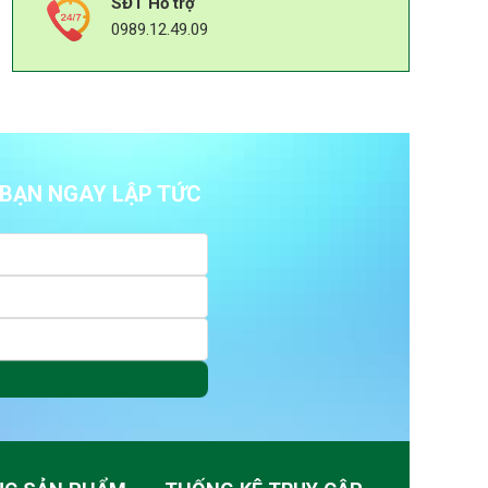
SĐT Hỗ trợ
0989.12.49.09
Ệ BẠN NGAY LẬP TỨC