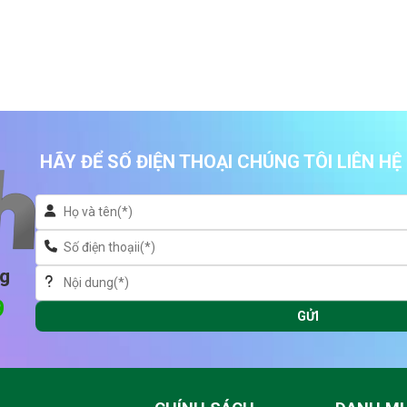
HÃY ĐỂ SỐ ĐIỆN THOẠI CHÚNG TÔI LIÊN H
ng
9