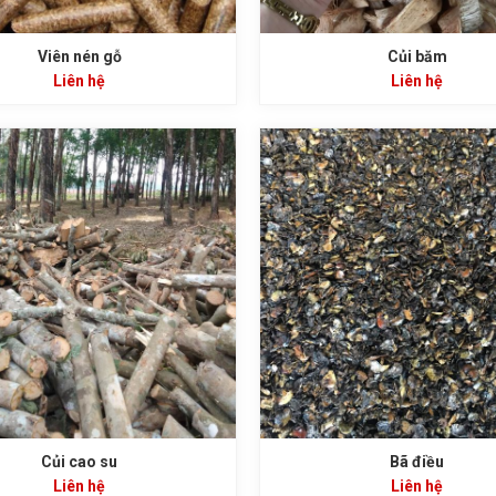
Viên nén gỗ
Củi băm
Liên hệ
Liên hệ
Củi cao su
Bã điều
Liên hệ
Liên hệ