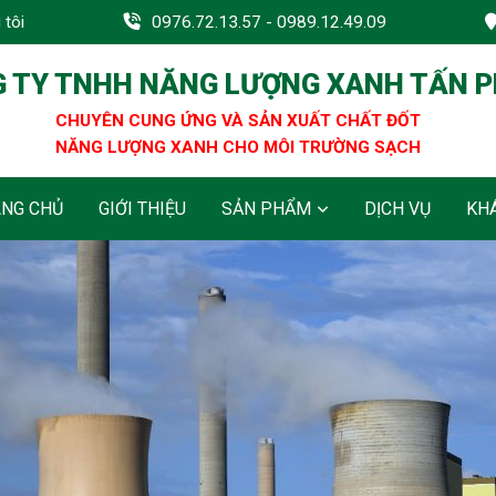
 tôi
0976.72.13.57 - 0989.12.49.09
 TY TNHH NĂNG LƯỢNG XANH TẤN 
CHUYÊN CUNG ỨNG VÀ SẢN XUẤT CHẤT ĐỐT
NĂNG LƯỢNG XANH CHO MÔI TRƯỜNG SẠCH
ANG CHỦ
GIỚI THIỆU
SẢN PHẨM
DỊCH VỤ
KH