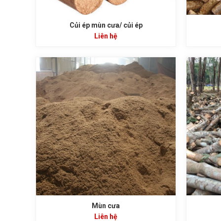
Củi ép mùn cưa/ củi ép
Liên hệ
Mùn cưa
Liên hệ